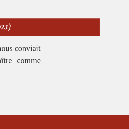
021)
 nous conviait
aître comme